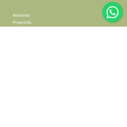
Nosotros
Proyectos
Contacto
Aioria
Zapiola
Casa AZ
CASA BRTI
BOSQUES TORTUGAS
Ver todos los proyectos
Terminos y Condiciones